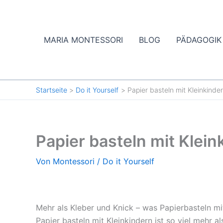
Zum
Inhalt
springen
MARIA MONTESSORI
BLOG
PÄDAGOGIK
Startseite
Do it Yourself
Papier basteln mit Kleinkinde
Papier basteln mit Klein
Von
Montessori
/
Do it Yourself
Mehr als Kleber und Knick – was Papierbasteln m
Papier basteln mit Kleinkindern ist so viel mehr a