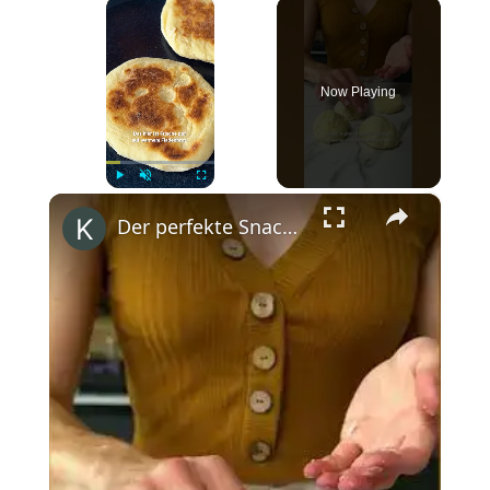
×
Now Playing
×
Play
Unmute
Fullscreen
Der perfekte Snack für Zwischendurch oder als Vorspeise – hausgemachtes Fladenbrot. #siemenshomede